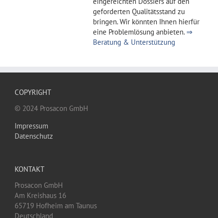
eingereichten Dossiers auf den
geforderten Qualitätsstand zu
bringen. Wir könnten Ihnen hierfür
eine Problemlösung anbieten.
⇒
Beratung & Unterstützung
COPYRIGHT
© 2024 Prosacon GmbH
Impressum
Datenschutz
KONTAKT
Prosacon GmbH
Am Kreishaus 16
65719 Hofheim am Taunus
Deutschland