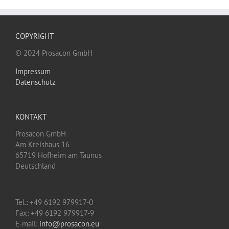
COPYRIGHT
© 2024 Prosacon GmbH
Impressum
Datenschutz
KONTAKT
Prosacon GmbH
Am Kreishaus 16
65719 Hofheim am Taunus
Deutschland
Tel.: +49 6192 979917-0
Fax: +49 6192 979917-9
E-mail:
info@prosacon.eu